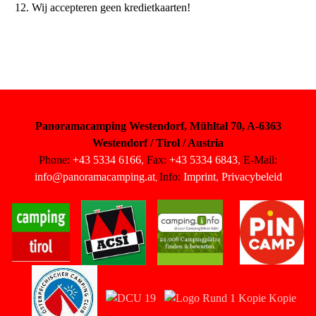
Wij accepteren geen kredietkaarten!
Panoramacamping Westendorf, Mühltal 70, A-6363
Westendorf / Tirol / Austria
Phone:
+43 5334 6166
,
Fax:
+43 5334 6843
,
E-Mail:
info@panoramacamping.at
Info:
Imprint
,
Privacybeleid
,