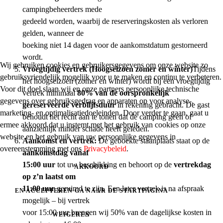
campingbeheerders mede
gedeeld worden, waarbij de reserveringskosten als verloren
gelden, wanneer de
boeking niet 14 dagen voor de aankomstdatum gestorneerd
wordt.
Wij gebruiken cookies en gebruikersgegevens om onze website zo
Vroegtijdig vertrek (Hoogseizoen zomer en winter)
Tijdens
gebruiksvriendelijk mogelijk voor u te maken en continu te verbeteren.
het hoogseizoen (zomer en winter) wordt bij een vroegtijdig
Voor dit doel slaan wij en onze partners persoonlijke technische
vertrek minimaal
80% van de oorspronkelijk
gegevens over gebruiksgedrag en apparaten op voor analyse-,
gereserveerde verblijfsduur
in rekening gebracht. De gast
marketing- en optimalisatiedoeleinden. Door verder te gaan, gaat u
behoudt het recht aan te tonen dat de camping geen of
ermee akkoord dat u instemt met het gebruik van cookies op onze
aanzienlijk minder schade heeft geleden.
website en het gebruik van uw persoonlijke gegevens in
Aankomst en vertrek:
De geboekte staanplaats staat op de
overeenstemming met ons
Privacybeleid
.
aankomstdag vanaf
15:00
uur
tot uw beschikking en behoort op de
vertrekdag
AKKOORD
op z’n laatst om
11:00 uur
geruimd te zijn. Een later vertrek is na afspraak
EN ACCEPTEREN GA NAAR DE STARTPAGINA
mogelijk – bij vertrek
voor 15:00 uur brengen wij 50% van de dagelijkse kosten in
WEIGEREN