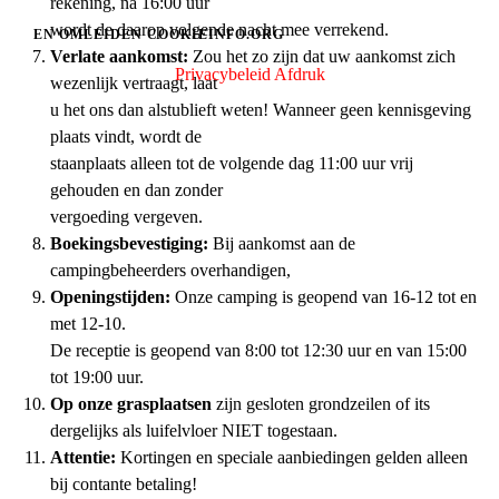
rekening, na 16:00 uur
wordt de daarop volgende nacht mee verrekend.
EN OMLEIDEN COOKIEINFO.ORG
Verlate aankomst:
Zou het zo zijn dat uw aankomst zich
Privacybeleid
Afdruk
wezenlijk vertraagt, laat
u het ons dan alstublieft weten! Wanneer geen kennisgeving
plaats vindt, wordt de
staanplaats alleen tot de volgende dag 11:00 uur vrij
gehouden en dan zonder
vergoeding vergeven.
Boekingsbevestiging:
Bij aankomst aan de
campingbeheerders overhandigen,
Openingstijden:
Onze camping is geopend van 16-12 tot en
met 12-10.
De receptie is geopend van 8:00 tot 12:30 uur en van 15:00
tot 19:00 uur.
Op onze grasplaatsen
zijn gesloten grondzeilen of its
dergelijks als luifelvloer NIET togestaan.
Attentie:
Kortingen en speciale aanbiedingen gelden alleen
bij contante betaling!