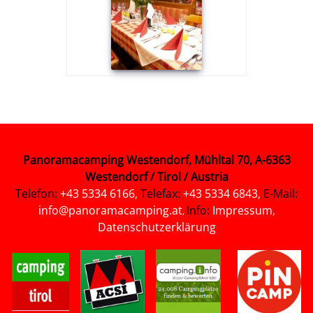
Panoramacamping Westendorf, Mühltal 70, A-6363
Westendorf / Tirol / Austria
Telefon:
+43 5334 6166
,
Telefax:
+43 5334 6843
,
E-Mail:
info@panoramacamping.at
Info:
Impressum
,
,
Datenschutzerklärung