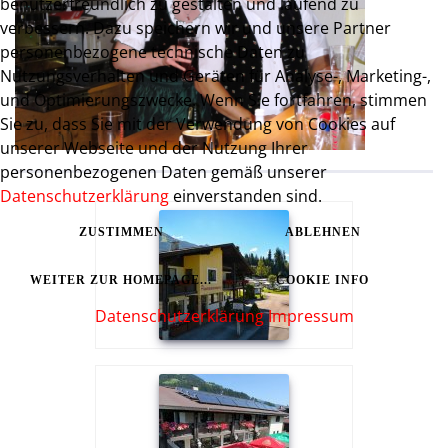
benutzerfreundlich zu gestalten und laufend zu
verbessern. Dazu speichern wir und unsere Partner
personenbezogene technische Daten zu
Nutzungsverhalten und Geräten für Analyse-, Marketing-,
und Optimierungszwecke. Wenn Sie fortfahren, stimmen
Sie zu, dass Sie mit der Verwendung von Cookies auf
unserer Webseite und der Nutzung Ihrer
personenbezogenen Daten gemäß unserer
Datenschutzerklärung
einverstanden sind.
ZUSTIMMEN
ABLEHNEN
WEITER ZUR HOMEPAGE...
COOKIE INFO
Datenschutzerklärung
Impressum