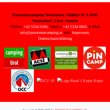
Panoramacamping Westendorf, Mühltal 70, A-6363
Westendorf / Tirol / Austria
Telefon:
+43 5334 6166
,
Telefax:
+43 5334 6843
,
E-Mail:
info@panoramacamping.at
Info:
Impressum
,
,
Datenschutzerklärung