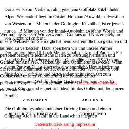
Der abseits vom Verkehr, ruhig gelegene Golfplatz Kitzbüheler
Alpen Westendorf liegt im Ortsteil Holzham/Auwald, südwestlich
von Westendorf . Mitten in der Golfregion Kitzbühel, ist er jeweils
nur ca. 15 Minuten von der Inntal-Autobahn (Abfahrt Wörgl) und
Wer möchte Kekse? Wir verwenden Cookies und Nutzerdaten, um
von Kitzbühel entfernt.
unsere Webseite für Sie möglichst benutzerfreundlich zu gestalten und
laufend zu verbessern. Dazu speichern wir und unsere Partner
Der turnierfähige 18-Loch Meisterschaftsplatz mit 4 Par 5-, 5 Par
personenbezogene technische Daten zu Nutzungsverhalten und
3- und 9 Par 4-Löchern mit einer Gesamtlänge von 5.940 m und
Geräten für Analyse-, Marketing-, und Optimierungszwecke. Wenn
einem Par von 71. ist einerseits eine sportliche Herausforderung
Sie fortfahren, stimmen Sie zu, dass Sie mit der Verwendung von
für jede(n) Golfer(in) und bietet andererseits einen Ort zum
Cookies auf unserer Webseite und der Nutzung Ihrer
Entspannen und Wohlfühlen für Gäste und Einheimische. Er
personenbezogenen Daten gemäß unserer
Datenschutzerklärung
fordert Könner und eignet sich ideal für das Golfen mit der ganzen
einverstanden sind.
Familie.
ZUSTIMMEN
ABLEHNEN
Die Golfübungsanlage mit einer Driving Range und einem
WEITER ZUR HOMEPAGE...
COOKIE INFO
Chipping Areal ist sanft in die Landschaft integriert.
Datenschutzerklärung
Impressum